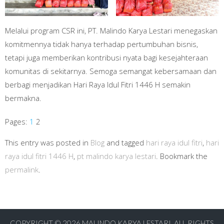
Melalui program CSR ini, PT. Malindo Karya Lestari menegaskan
komitmennya tidak hanya terhadap pertumbuhan bisnis,
tetapi juga memberikan kontribusi nyata bagi kesejahteraan
komunitas di sekitarnya. Semoga semangat kebersamaan dan
berbagi menjadikan Hari Raya Idul Fitri 1446 H semakin
bermakna.
Pages:
1
2
This entry was posted in
Blog
and tagged
hari raya idul fitri
,
hari
raya idul fitri 1446 H
,
pt malindo karya lestari
. Bookmark the
permalink
.
COPYRIGHT © 2026
MALINDO KARYA LESTARI. ALL RIGHTS